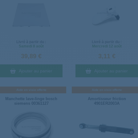
Livré à partir du :
Livré à partir du :
Samedi
8 août
Mercredi
12 août
39,89 €
3,11 €
Ajouter au panier
Ajouter au panier
Aide en visio offerte
Aide en visio offerte
Manchette lave-linge bosch
Amortisseur friction
siemens 00361127
4901ER2003A