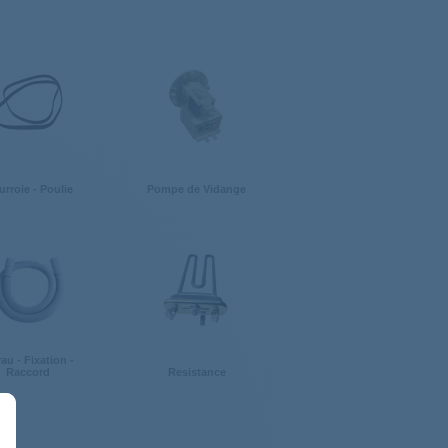
rroie - Poulie
Pompe de Vidange
au - Fixation -
Raccord
Resistance