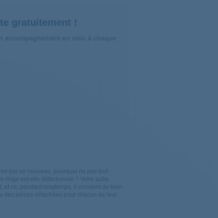
te gratuitement !
’un accompagnement en visio à chaque
reil par un nouveau, pourquoi ne pas tout
ve-linge est-elle défectueuse ? Votre
aube
 et ce, pendant longtemps, il convient de bien
u des pièces
détachées pour
chacun de leur