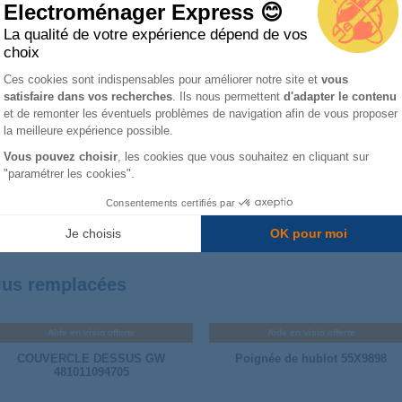
Electroménager Express 😊
Voir plus de catégories
La qualité de votre expérience dépend de vos
choix
Plateforme de Gestion du Consentemen
Ces cookies sont indispensables pour améliorer notre site et
vous
satisfaire dans vos recherches
. Ils nous permettent
d'adapter le contenu
Axeptio consent
et de remonter les éventuels problèmes de navigation afin de vous proposer
la meilleure expérience possible.
Vous pouvez choisir
, les cookies que vous souhaitez en cliquant sur
"paramétrer les cookies".
SUNG
WHIRLPOOL
BOSCH
VED
Consentements certifiés par
Je choisis
OK pour moi
plus remplacées
Aide en visio offerte
Aide en visio offerte
COUVERCLE DESSUS GW
Poignée de hublot 55X9898
481011094705