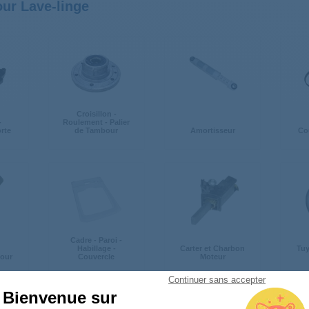
our Lave-linge
Croisillon -
-
Roulement - Palier
orte
de Tambour
Amortisseur
Cou
Cadre - Paroi -
Habillage -
Carter et Charbon
Tuy
our
Couvercle
Moteur
Continuer sans accepter
Bienvenue sur