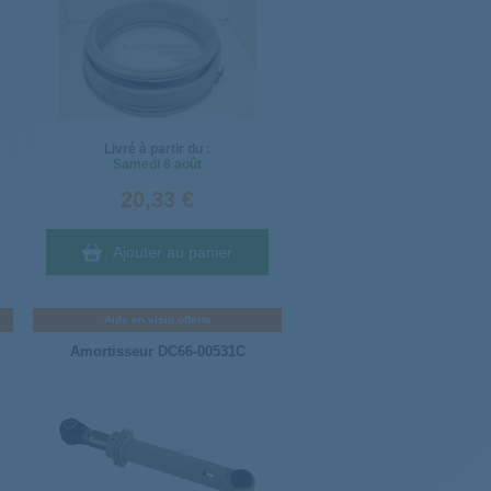
Livré à partir du :
Samedi
8 août
20,33 €
Ajouter au panier
Aide en visio offerte
Amortisseur DC66-00531C