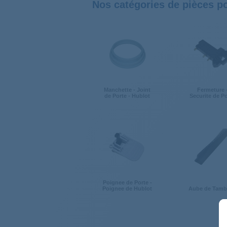
Nos catégories de pièces p
Manchette - Joint
Fermeture 
de Porte - Hublot
Securite de P
Poignee de Porte -
Poignee de Hublot
Aube de Tamb