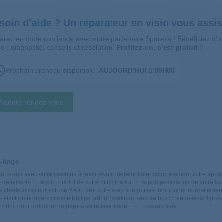
soin d’aide ? Un réparateur en visio vous assis
arez en toute confiance avec notre partenaire Spareka ! Bénéficiez d
e : diagnostic, conseils et résolution.
Profitez-en, c’est gratuit
!
Prochain créneau disponible :
AUJOURD'HUI
à
09H00
Prendre rendez-vous
-linge
uvent surgir avec votre machine à laver. Avant de remplacer complètement votre appa
 défaillante ? Le
joint hublot
de votre machine fuit ? La
pompe vidange
de votre la
le
charbon moteur
est usé ?
Afin que votre machine puisse fonctionner normalement,
ils électroménagers comme Philips,
arthur martin
ou encore
bosch siemens
ont prév
produit
pour redonner
du peps à votre lave-linge
... - En savoir plus