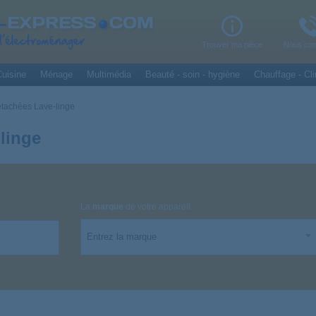
Trouver ma pièce
Nous con
uisine
Ménage
Multimédia
Beauté - soin - hygiène
Chauffage - Cli
étachées Lave-linge
linge
La
marque
de votre appareil
Entrez la marque