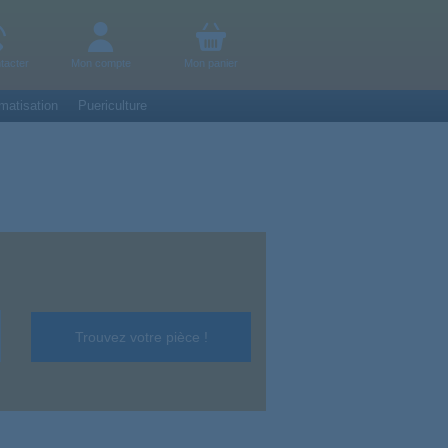
tacter
Mon compte
Mon panier
matisation
Puericulture
Trouvez votre pièce !