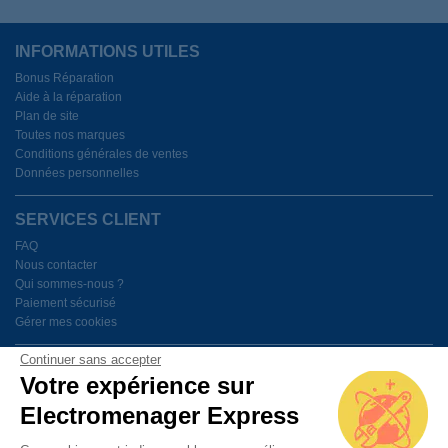
INFORMATIONS UTILES
Bonus Réparation
Aide à la réparation
Plan de site
Toutes nos marques
Conditions générales de ventes
Données personnelles
SERVICES CLIENT
FAQ
Nous contacter
Qui sommes-nous ?
Paiement sécurisé
Gérer mes cookies
Continuer sans accepter
BESOIN D'AIDE ?
Votre expérience sur
Electromenager Express
Du lundi au vendredi de 9h à 18h