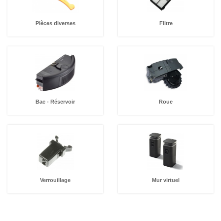
Pièces diverses
Filtre
Bac - Réservoir
Roue
Verrouillage
Mur virtuel