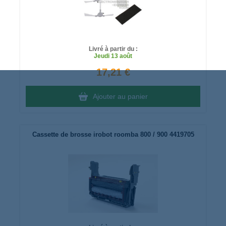
Livré à partir du :
Jeudi
13 août
17,21 €
Ajouter au panier
Cassette de brosse irobot roomba 800 / 900 4419705