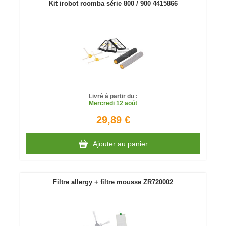
Kit irobot roomba série 800 / 900 4415866
Livré à partir du :
Mercredi
12 août
29,89 €
Ajouter au panier
Filtre allergy + filtre mousse ZR720002