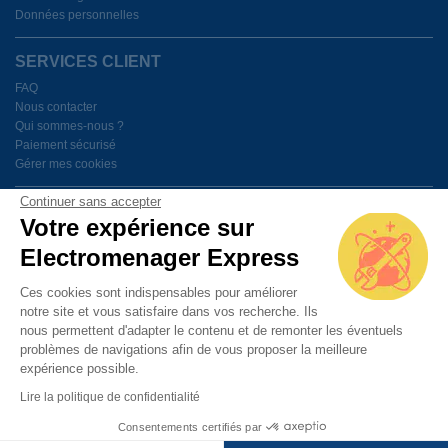
Données personnelles
SERVICES CLIENT
FAQ
Nous contacter
Qui sommes-nous ?
Paiement sécurisé
Gérer mes cookies
Continuer sans accepter
BESOIN D'AIDE ?
Votre expérience sur
Electromenager Express
Du lundi au vendredi de 9h à 18h
Ces cookies sont indispensables pour améliorer
notre site et vous satisfaire dans vos recherche. Ils
PAIEMENT SÉCURISÉ
nous permettent d'adapter le contenu et de remonter les éventuels
problèmes de navigations afin de vous proposer la meilleure
expérience possible.
Lire la politique de confidentialité
Consentements certifiés par