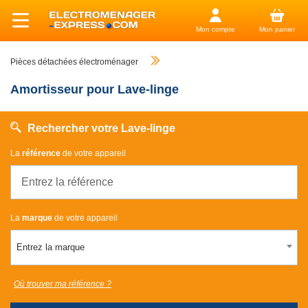
Mon compte
Mon panier
Pièces détachées électroménager
Amortisseur pour Lave-linge
Rechercher votre Lave-linge
La
référence
de votre appareil
La
marque
de votre appareil
Entrez la marque
Où trouver ma référence ?