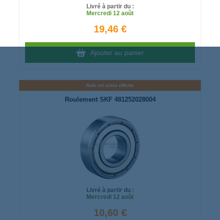
Livré à partir du :
Mercredi
12 août
19,46 €
Ajouter au panier
Aide en visio offerte
Roulement SKF 481252028004
Livré à partir du :
Mercredi
12 août
10,60 €