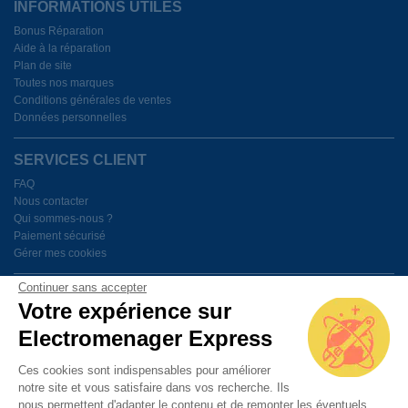
INFORMATIONS UTILES
Bonus Réparation
Aide à la réparation
Plan de site
Toutes nos marques
Conditions générales de ventes
Données personnelles
SERVICES CLIENT
FAQ
Nous contacter
Qui sommes-nous ?
Paiement sécurisé
Gérer mes cookies
Continuer sans accepter
BESOIN D'AIDE ?
Votre expérience sur
Electromenager Express
Du lundi au vendredi de 9h à 18h
Ces cookies sont indispensables pour améliorer
notre site et vous satisfaire dans vos recherche. Ils
PAIEMENT SÉCURISÉ
nous permettent d'adapter le contenu et de remonter les éventuels