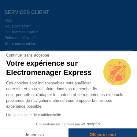
SERVICES CLIENT
FAQ
Nous contacter
Qui sommes-nous ?
Paiement sécurisé
Gérer mes cookies
Continuer sans accepter
BESOIN D'AIDE ?
Votre expérience sur
Electromenager Express
Du lundi au vendredi de 9h à 18h
Ces cookies sont indispensables pour améliorer
notre site et vous satisfaire dans vos recherche. Ils
PAIEMENT SÉCURISÉ
nous permettent d'adapter le contenu et de remonter les éventuels
problèmes de navigations afin de vous proposer la meilleure
expérience possible.
Lire la politique de confidentialité
Consentements certifiés par
© 2014 Electromenager Express. Tout droit réservé
Je choisis
OK pour moi