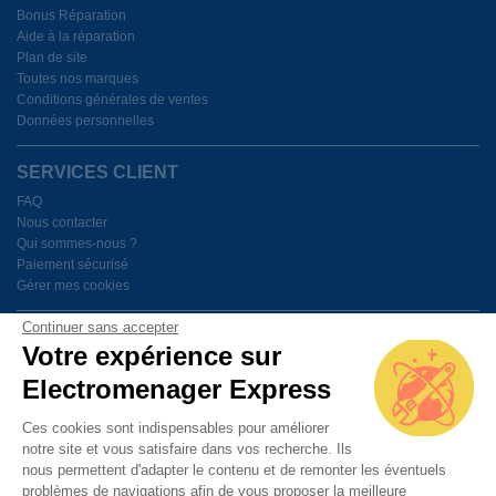
Bonus Réparation
Aide à la réparation
Plan de site
Toutes nos marques
Conditions générales de ventes
Données personnelles
SERVICES CLIENT
FAQ
Nous contacter
Qui sommes-nous ?
Paiement sécurisé
Gérer mes cookies
Continuer sans accepter
BESOIN D'AIDE ?
Votre expérience sur
Electromenager Express
Du lundi au vendredi de 9h à 18h
Ces cookies sont indispensables pour améliorer
notre site et vous satisfaire dans vos recherche. Ils
PAIEMENT SÉCURISÉ
nous permettent d'adapter le contenu et de remonter les éventuels
problèmes de navigations afin de vous proposer la meilleure