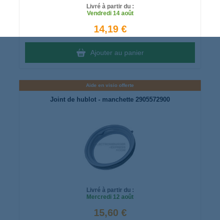
Livré à partir du :
Vendredi
14 août
14,19 €
Ajouter au panier
Aide en visio offerte
Joint de hublot - manchette 2905572900
Livré à partir du :
Mercredi
12 août
15,60 €