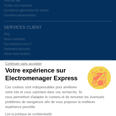
Plan de site
Toutes nos marques
Conditions générales de ventes
Données personnelles
SERVICES CLIENT
FAQ
Nous contacter
Qui sommes-nous ?
Paiement sécurisé
Gérer mes cookies
Continuer sans accepter
BESOIN D'AIDE ?
Votre expérience sur
Electromenager Express
Du lundi au vendredi de 9h à 18h
Ces cookies sont indispensables pour améliorer
notre site et vous satisfaire dans vos recherche. Ils
PAIEMENT SÉCURISÉ
nous permettent d'adapter le contenu et de remonter les éventuels
problèmes de navigations afin de vous proposer la meilleure
expérience possible.
Lire la politique de confidentialité