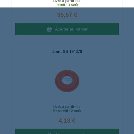
Livré à partir du :
Jeudi
13 août
35,57 €
Ajouter au panier
Joint SS-194370
Livré à partir du :
Mercredi
12 août
4,13 €