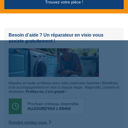
Trouvez votre pièce !
Besoin d’aide ? Un réparateur en visio vous
assiste gratuitement !
Réparez en toute confiance avec notre partenaire Spareka ! Bénéficiez
d’un accompagnement en visio à chaque étape : diagnostic, conseils et
résolution.
Profitez-en, c’est gratuit
!
Prochain créneau disponible :
AUJOURD'HUI
à
09H00
Prendre rendez-vous