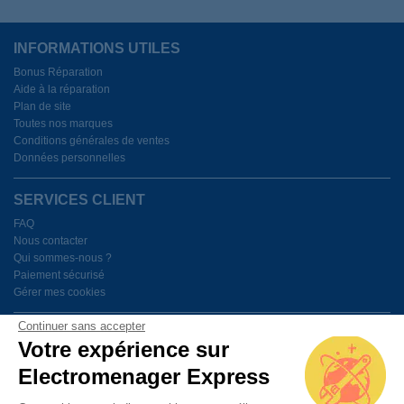
INFORMATIONS UTILES
Bonus Réparation
Aide à la réparation
Plan de site
Toutes nos marques
Conditions générales de ventes
Données personnelles
SERVICES CLIENT
FAQ
Nous contacter
Qui sommes-nous ?
Paiement sécurisé
Gérer mes cookies
Continuer sans accepter
BESOIN D'AIDE ?
Votre expérience sur
Electromenager Express
Du lundi au vendredi de 9h à 18h