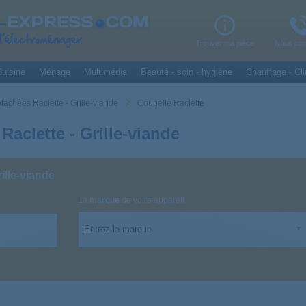
Trouver ma pièce
Nous con
uisine
Ménage
Multimédia
Beauté - soin - hygiène
Chauffage - Cli
tachées Raclette - Grille-viande
Coupelle Raclette
Raclette - Grille-viande
ille-viande
La
marque
de votre appareil
Entrez la marque