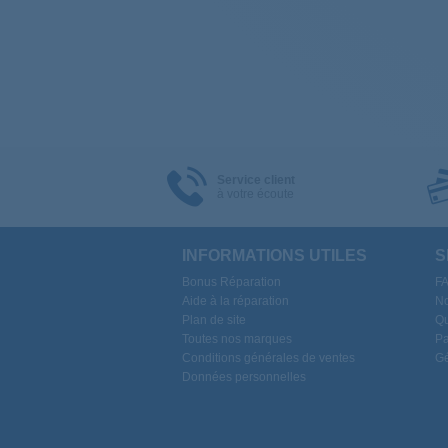
Service client
à votre écoute
INFORMATIONS UTILES
S
Bonus Réparation
F
Aide à la réparation
No
Plan de site
Qu
Toutes nos marques
Pa
Conditions générales de ventes
Gé
Données personnelles