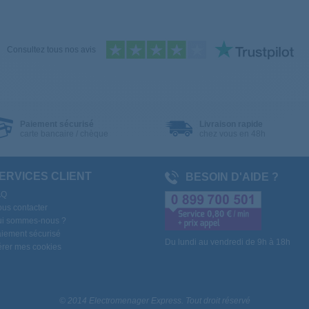
Consultez tous nos avis
Paiement sécurisé
Livraison rapide
carte bancaire / chèque
chez vous en 48h
ERVICES CLIENT
BESOIN D'AIDE ?
AQ
us contacter
i sommes-nous ?
iement sécurisé
Du lundi au vendredi de 9h à 18h
rer mes cookies
© 2014 Electromenager Express. Tout droit réservé