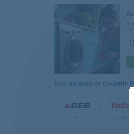
Be
Rép
étap
Nos marques de Coupelle Rac
SEB
TEFAL