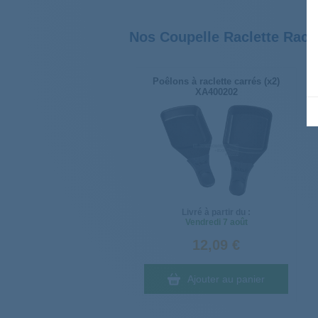
Nos Coupelle Raclette Racle
Poêlons à raclette carrés (x2)
XA400202
Livré à partir du :
Vendredi
7 août
12,09 €
Ajouter au panier