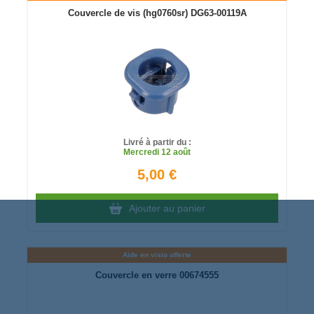
Couvercle de vis (hg0760sr) DG63-00119A
Livré à partir du :
Mercredi
12 août
5,00 €
Ajouter au panier
Aide en visio offerte
Couvercle en verre 00674555