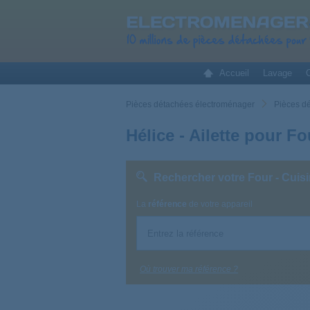
Accueil
Lavage
C
Pièces détachées électroménager
Pièces dé
Hélice - Ailette pour Fo
Rechercher votre Four - Cuisi
La
référence
de votre appareil
Où trouver ma référence ?