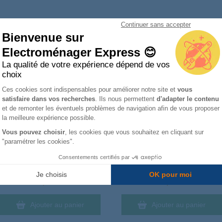
Cuisinière les plus remplacées
Continuer sans accepter
Bienvenue sur
Electroménager Express 😊
Aide en visio offerte
Aide en visio offerte
La qualité de votre expérience dépend de vos
Hélice de ventilateur DG67-
Ailette 00650472
choix
00001C
Plateforme de Gestion du Consentemen
Ces cookies sont indispensables pour améliorer notre site et
vous
satisfaire dans vos recherches
. Ils nous permettent
d'adapter le contenu
Axeptio consent
et de remonter les éventuels problèmes de navigation afin de vous proposer
la meilleure expérience possible.
Vous pouvez choisir
, les cookies que vous souhaitez en cliquant sur
"paramétrer les cookies".
Consentements certifiés par
Livré à partir du :
Livré à partir du :
Mardi
11 août
Mercredi
12 août
Je choisis
OK pour moi
6,98 €
18,73 €
Ajouter au panier
Ajouter au panier