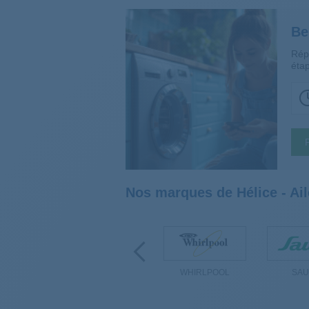
Be
Rép
étap
Nos marques de Hélice - Ail
DEN
IGNIS
WHIRLPOOL
SAU