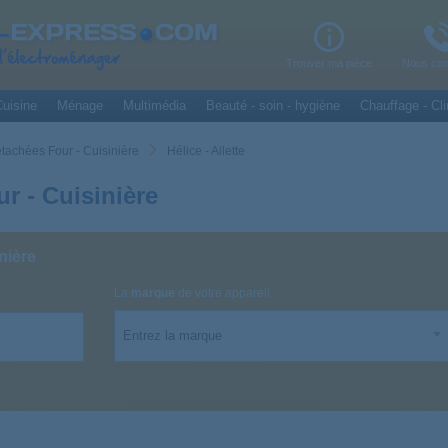
Trouver ma pièce
Nous con
uisine
Ménage
Multimédia
Beauté - soin - hygiène
Chauffage - Cli
tachées Four - Cuisinière
Hélice - Ailette
ur - Cuisinière
nière
La
marque
de votre appareil
Entrez la marque