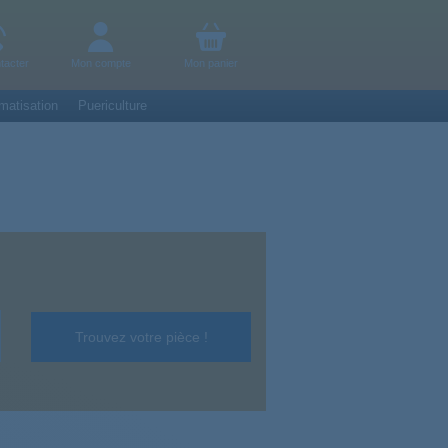
tacter
Mon compte
Mon panier
matisation
Puericulture
Trouvez votre pièce !