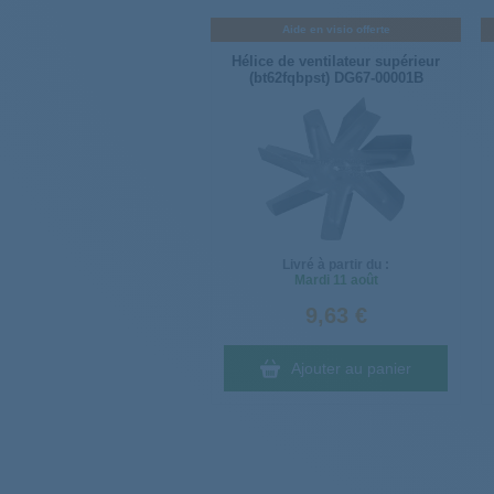
Aide en visio offerte
Hélice de ventilateur supérieur
(bt62fqbpst) DG67-00001B
Livré à partir du :
Mardi
11 août
9,63 €
Ajouter au panier