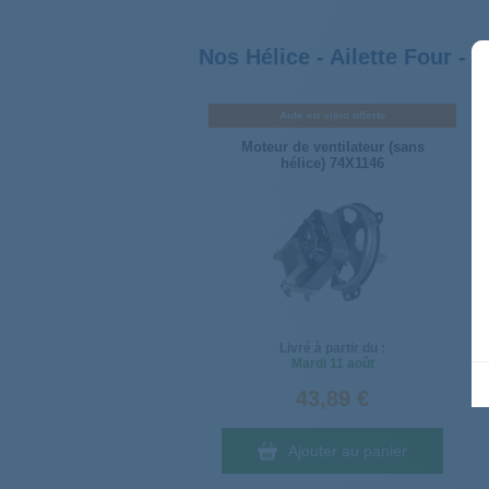
Nos Hélice - Ailette Four - 
Aide en visio offerte
Moteur de ventilateur (sans
hélice) 74X1146
Livré à partir du :
Mardi
11 août
43,89 €
Ajouter au panier