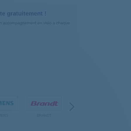
te gratuitement !
’un accompagnement en visio à chaque
MENS
BRANDT
IKEA
SAM