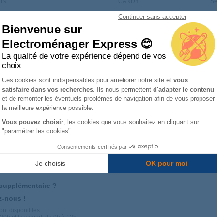
819
CANDY
Sè
Continuer sans accepter
Bienvenue sur
85
CANDY
Sè
Electroménager Express 😊
583
CANDY
Sè
La qualité de votre expérience dépend de vos
choix
Plateforme de Gestion du Consentemen
583
CANDY
Sè
Ces cookies sont indispensables pour améliorer notre site et
vous
satisfaire dans vos recherches
. Ils nous permettent
d'adapter le contenu
Axeptio consent
et de remonter les éventuels problèmes de navigation afin de vous proposer
tion d'eau 40008542 s’adapte sur plusieurs appareils. Vérifiez bien que la référenc
71
CANDY
Sè
la meilleure expérience possible.
 recherche la
pièce détachée Electroménager
.
Vous pouvez choisir
, les cookies que vous souhaitez en cliquant sur
che-linge de Réservoir d'eau - Tiroir
n'hésitez pas à nous contacter !
929
CANDY
Sè
"paramétrer les cookies".
OVER
,
FRIGOR
,
HOOVER
,
IBERNA
,
LAMONA
,
THOMAS
,
ZEROWATT
Consentements certifiés par
086
CANDY
Sè
Je choisis
OK pour moi
54
CANDY
Sè
 supplémentaire ?
z-nous !
108
CANDY
Sè
ont disponibles