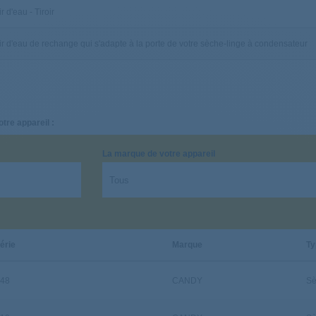
 d'eau - Tiroir
r d'eau de rechange qui s'adapte à la porte de votre sèche-linge à condensateur
otre appareil :
La marque de votre appareil
érie
Marque
Ty
848
CANDY
Sè