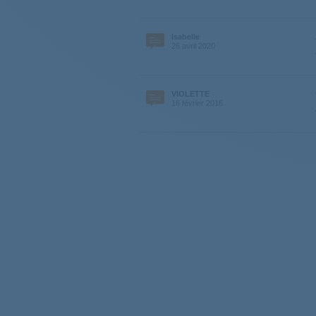
ROH9A2TES
31101
Isabelle
CS C9DE-47
26 avril 2020
CSH8A2DE47
31100
VIOLETTE
16 février 2016
CSH8A1LES
311011
ROH11A2TCEXS
311021
31100934
CSH8A
GVSC8DCE47
31100
CO126F47
31002
GVHD913A2S
31100