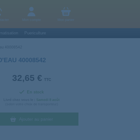
tacter
Mon compte
Mon panier
matisation
Puericulture
'eau 40008542
'EAU 40008542
32,65 €
TTC
En stock
Livré chez vous le :
Samedi
8 août
(selon votre choix de transporteur)
Ajouter au panier