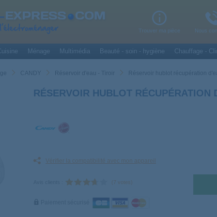
Trouver ma pièce
Nous con
uisine
Ménage
Multimédia
Beauté - soin - hygiène
Chauffage - Cli
nge
CANDY
Réservoir d'eau - Tiroir
Réservoir hublot récupération d
RÉSERVOIR HUBLOT RÉCUPÉRATION D
Vérifier la compatibilité avec mon appareil
Avis clients :
(7 votes)
Paiement sécurisé