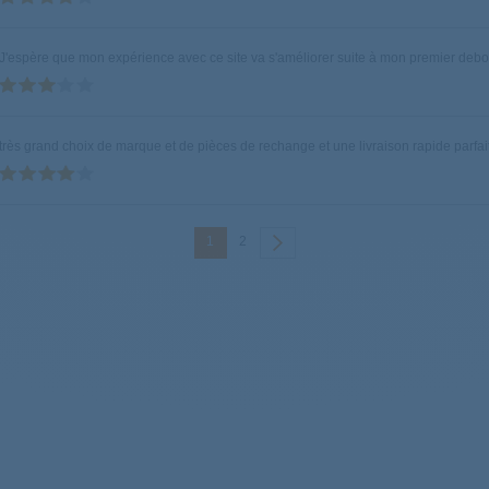
787
CANDY
Sè
J'espère que mon expérience avec ce site va s'améliorer suite à mon premier debo
CANDY
Sè
852
CANDY
Sè
très grand choix de marque et de pièces de rechange et une livraison rapide parfait
38
CANDY
Sè
18
CANDY
Sè
1
2
2DES
CANDY
Sè
845
CANDY
Sè
723
CANDY
La
703
CANDY
Sè