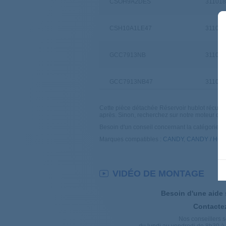
CSOH9A2DES
31101
CSH10A1LE47
311011
GCC7913NB
31100
GCC7913NB47
31100
Cette pièce détachée Réservoir hublot récupéra
CSH8A2LE47
311011
après. Sinon, recherchez sur notre moteur de
Besoin d'un conseil concernant la catégorie
Sè
GVSC10DES
31100
Marques compatibles :
CANDY
,
CANDY / HO
GVSH11A2TCEX47
31101
VIDÉO DE MONTAGE
CSH9A1LES
311011
Besoin d'une aide
Contacte
CSOC10TBE47
31102
Nos conseillers s