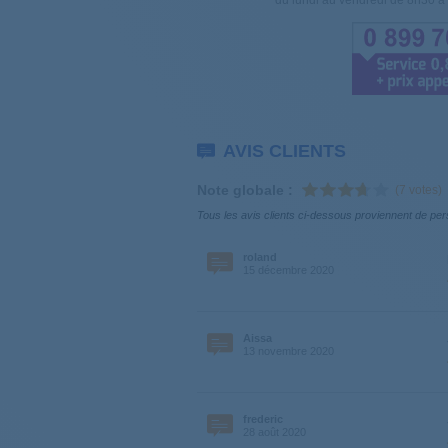
du lundi au vendredi de 8h30 à 
CSH10A2DE47
311011
CSH8A1LES
31100
CSH9A2DE47
31100
AVIS CLIENTS
Note globale :
(7 votes)
CSC9DSES47
31100
Tous les avis clients ci-dessous proviennent de per
CSH8A2DES
311011
roland
15 décembre 2020
CSH9A2DE47
311011
Aissa
GVSFC10TCEX47
31100
13 novembre 2020
EVOC9813XA47
31100
frederic
28 août 2020