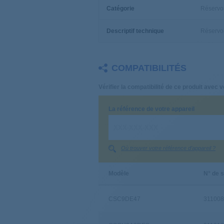
Catégorie
Réservoir
Descriptif technique
Réservoi
COMPATIBILITÉS
Vérifier la compatibilité de ce produit avec v
La référence de votre appareil
Où trouver votre référence d’appareil ?
Modèle
N° de s
CSC9DE47
31100