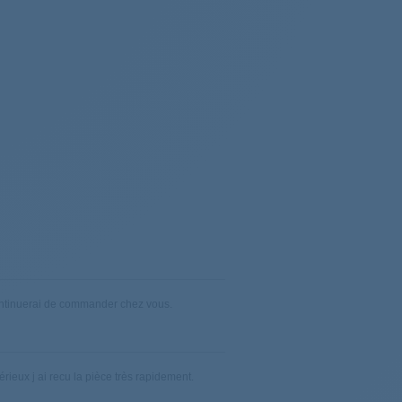
che-linge
che-linge
che-linge
che-linge
che-linge
che-linge
continuerai de commander chez vous.
che-linge
che-linge
sérieux j ai recu la pièce très rapidement.