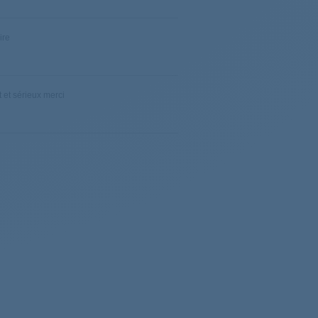
che-linge
ire
che-linge
che-linge
 et sérieux merci
che-linge
che-linge
che-linge
che-linge
ve-linge
che-linge