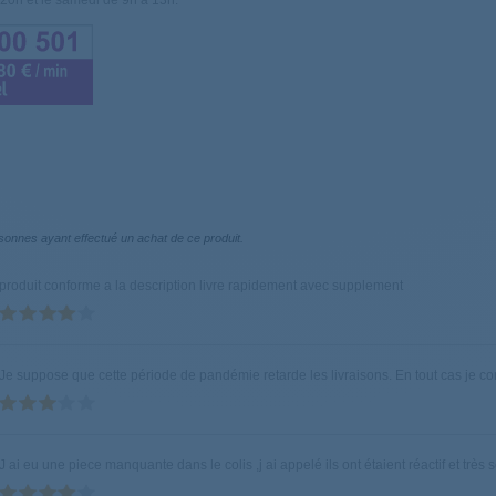
20h et le samedi de 9h à 13h.
81
CANDY
Sè
935
CANDY
Sè
855
CANDY
Sè
847
CANDY
Sè
sonnes ayant effectué un achat de ce produit.
32
CANDY
Sè
produit conforme a la description livre rapidement avec supplement
67
CANDY
Sè
Je suppose que cette période de pandémie retarde les livraisons. En tout cas je 
853
CANDY
Sè
516
CANDY
Sè
J ai eu une piece manquante dans le colis ,j ai appelé ils ont étaient réactif et très 