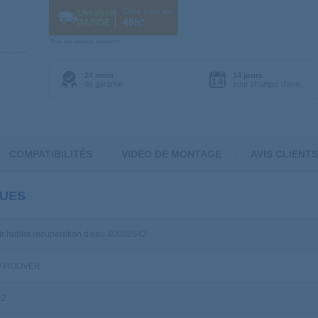
Chez vous en
Livraison
48h*
RAPIDE
*Pour une livraison colissimo
24 mois
14 jours
de garantie
pour changer d'avis
COMPATIBILITÉS
VIDÉO DE MONTAGE
AVIS CLIENTS
QUES
r hublot récupération d'eau 40008542
/ HOOVER
42