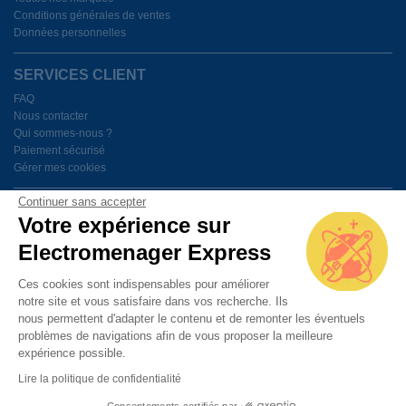
Conditions générales de ventes
Données personnelles
SERVICES CLIENT
FAQ
Nous contacter
Qui sommes-nous ?
Paiement sécurisé
Gérer mes cookies
Continuer sans accepter
BESOIN D'AIDE ?
Votre expérience sur
Electromenager Express
Du lundi au vendredi de 9h à 18h
Ces cookies sont indispensables pour améliorer
notre site et vous satisfaire dans vos recherche. Ils
PAIEMENT SÉCURISÉ
nous permettent d'adapter le contenu et de remonter les éventuels
problèmes de navigations afin de vous proposer la meilleure
expérience possible.
Lire la politique de confidentialité
Consentements certifiés par