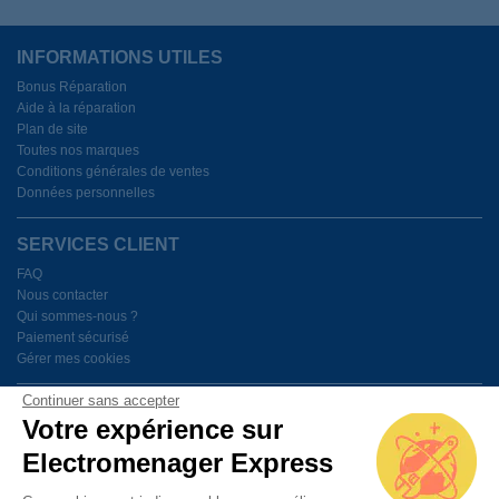
INFORMATIONS UTILES
Bonus Réparation
Aide à la réparation
Plan de site
Toutes nos marques
Conditions générales de ventes
Données personnelles
SERVICES CLIENT
FAQ
Nous contacter
Qui sommes-nous ?
Paiement sécurisé
Gérer mes cookies
Continuer sans accepter
BESOIN D'AIDE ?
Votre expérience sur
Electromenager Express
Du lundi au vendredi de 9h à 18h