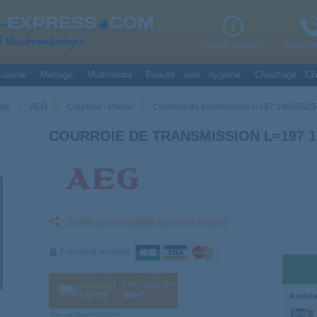
Trouver ma pièce
Nous con
uisine
Ménage
Multimédia
Beauté - soin - hygiène
Chauffage - Cli
nge
AEG
Courroie - Poulie
Courroie de transmission l=197 1400562
COURROIE DE TRANSMISSION L=197 1
Vérifier la compatibilité avec mon appareil
Paiement sécurisé
Chez vous en
Livraison
48h*
RAPIDE
Assista
*Pour une livraison colissimo