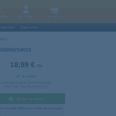
tacter
Mon compte
Mon panier
matisation
Puericulture
54018
40056254018
18,99 €
TTC
En stock
Livré chez vous le :
Mercredi
12 août
(selon votre choix de transporteur)
Ajouter au panier
nce en visio offerte avec l’achat de ce produit