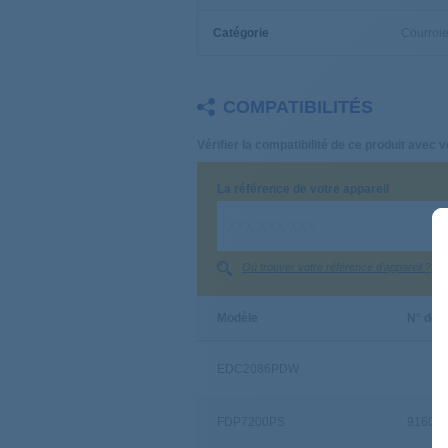
Catégorie
Courroie
COMPATIBILITÉS
Vérifier la compatibilité de ce produit avec v
La référence de votre appareil
Où trouver votre référence d’appareil ?
Modèle
N° de s
EDC2086PDW
FDP7200PS
91609