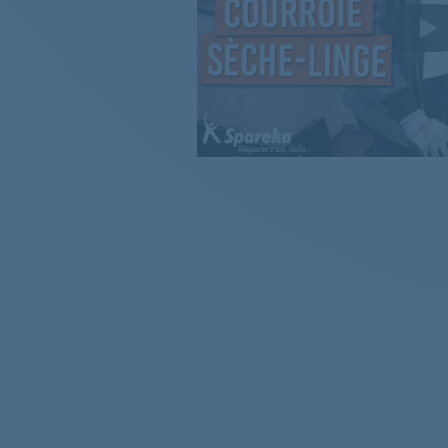
EDP2074PZW
91609
EDC2089POW
EDC2089POE
FDH7332PZ
EDH3685PZW
91609
EW8H5759SD
EDP2075GDW
EDP2074PDW
EW8H4830SP