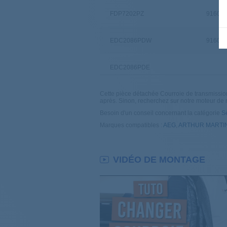
FDP7202PZ
91609
EDC2086PDW
91609
EDC2086PDE
Cette pièce détachée Courroie de transmission
EDP2074PZW
après. Sinon, recherchez sur notre moteur de
Besoin d'un conseil concernant la catégorie
S
EW6C4735SC
91609
Marques compatibles :
AEG
,
ARTHUR MARTI
EDC2089POE
91609
VIDÉO DE MONTAGE
EDC2086PDE
91609
FDH7332PZ
91609