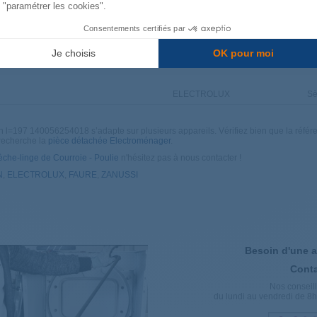
"paramétrer les cookies".
741700
FAURE
Sè
Consentements certifiés par
Je choisis
OK pour moi
691802
ELECTROLUX
Sè
ELECTROLUX
Sè
 l=197 140056254018 s’adapte sur plusieurs appareils. Vérifiez bien que la référenc
ELECTROLUX
Sè
 recherche la
pièce détachée Electroménager
.
èche-linge de Courroie - Poulie
n'hésitez pas à nous contacter !
855900
ELECTROLUX
Sè
N
,
ELECTROLUX
,
FAURE
,
ZANUSSI
762800
ELECTROLUX
Sè
762700
ELECTROLUX
Sè
Besoin d'une a
Conta
742200
FAURE
Sè
Nos conseill
du lundi au vendredi de 8h