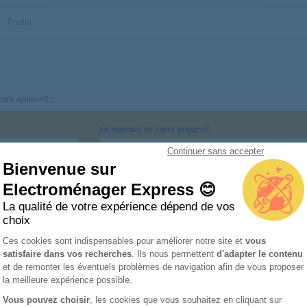
 - Poulie
otre appareil :
La marque de votre appareil
Continuer sans accepter
Bienvenue sur
Electroménager Express 😊
La qualité de votre expérience dépend de vos
érie
Marque
Ty
choix
Plateforme de Gestion du Consentemen
Ces cookies sont indispensables pour améliorer notre site et
vous
ELECTROLUX
Sè
satisfaire dans vos recherches
. Ils nous permettent
d'adapter le contenu
Axeptio consent
et de remonter les éventuels problèmes de navigation afin de vous proposer
la meilleure expérience possible.
741900
FAURE
Sè
Vous pouvez choisir
, les cookies que vous souhaitez en cliquant sur