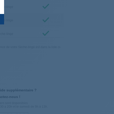
che-linge
che-linge
che-linge
e de votre Sèche-linge est dans la liste ci-
che-linge
che-linge
che-linge
che-linge
ide supplémentaire ?
ctez-nous !
che-linge
ers sont disponibles
30 à 20h et le samedi de 9h à 13h.