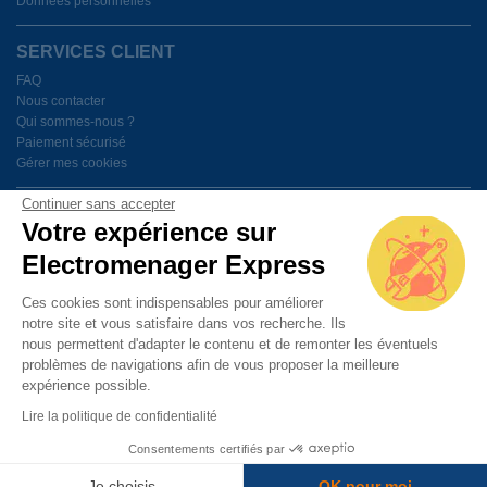
Données personnelles
SERVICES CLIENT
FAQ
Nous contacter
Qui sommes-nous ?
Paiement sécurisé
Gérer mes cookies
Continuer sans accepter
BESOIN D'AIDE ?
Votre expérience sur
Electromenager Express
Du lundi au vendredi de 9h à 18h
Ces cookies sont indispensables pour améliorer
notre site et vous satisfaire dans vos recherche. Ils
PAIEMENT SÉCURISÉ
nous permettent d'adapter le contenu et de remonter les éventuels
problèmes de navigations afin de vous proposer la meilleure
expérience possible.
Lire la politique de confidentialité
Consentements certifiés par
© 2014 Electromenager Express. Tout droit réservé
Je choisis
OK pour moi