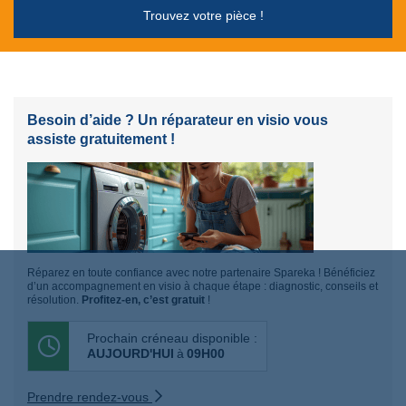
Trouvez votre pièce !
Besoin d’aide ? Un réparateur en visio vous
assiste gratuitement !
Réparez en toute confiance avec notre partenaire Spareka ! Bénéficiez
d’un accompagnement en visio à chaque étape : diagnostic, conseils et
résolution.
Profitez-en, c’est gratuit
!
Prochain créneau disponible :
AUJOURD'HUI
à
09H00
Prendre rendez-vous