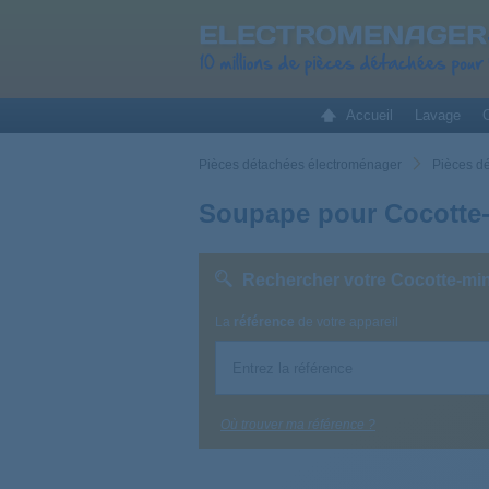
Accueil
Lavage
C
Pièces détachées électroménager
Pièces d
Soupape pour Cocotte-
Rechercher votre Cocotte-min
La
référence
de votre appareil
Où trouver ma référence ?