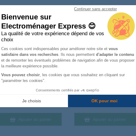
Continuer sans accepter
 - Cuiseur les plus remplacées
Bienvenue sur
Electroménager Express 😊
La qualité de votre expérience dépend de vos
Soupape SS-993429
Soupape de fonctionnement SS-
choix
980584
Plateforme de Gestion du Consentemen
Ces cookies sont indispensables pour améliorer notre site et
vous
satisfaire dans vos recherches
. Ils nous permettent
d'adapter le contenu
Axeptio consent
et de remonter les éventuels problèmes de navigation afin de vous proposer
la meilleure expérience possible.
Vous pouvez choisir
, les cookies que vous souhaitez en cliquant sur
"paramétrer les cookies".
Consentements certifiés par
Livré à partir du :
Livré à partir du :
Mercredi
12 août
Mercredi
12 août
Je choisis
OK pour moi
4,11 €
10,39 €
Ajouter au panier
Ajouter au panier