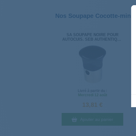
Nos Soupape Cocotte-minute
SA SOUPAPE NOIRE POUR
AUTOCUIS. SEB AUTHENTIQUE
& COCOTTEMINUTE 790076
Livré à partir du :
Mercredi
12 août
13,81 €
Ajouter au panier