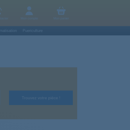
tacter
Mon compte
Mon panier
matisation
Puericulture
Trouvez votre pièce !