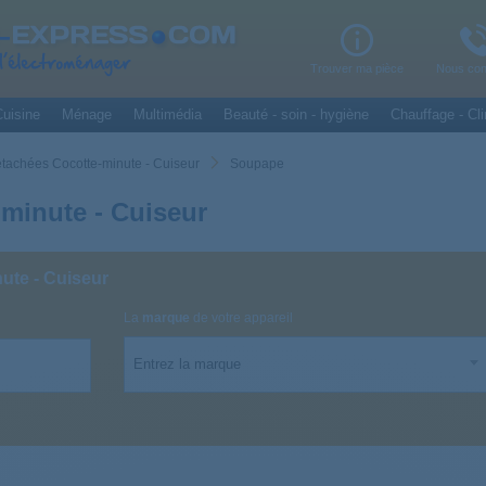
Trouver ma pièce
Nous con
uisine
Ménage
Multimédia
Beauté - soin - hygiène
Chauffage - Cli
étachées Cocotte-minute - Cuiseur
Soupape
minute - Cuiseur
ute - Cuiseur
La
marque
de votre appareil
Entrez la marque