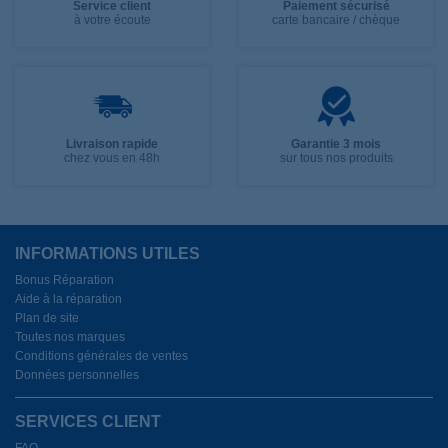
Service client
Paiement sécurisé
à votre écoute
carte bancaire / chèque
Livraison rapide
Garantie 3 mois
chez vous en 48h
sur tous nos produits
INFORMATIONS UTILES
Bonus Réparation
Aide à la réparation
Plan de site
Toutes nos marques
Conditions générales de ventes
Données personnelles
SERVICES CLIENT