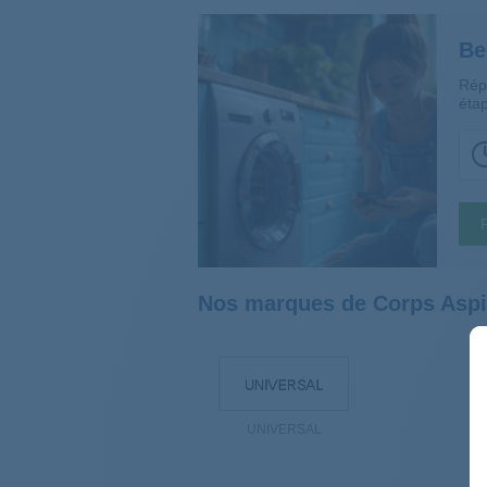
Be
Rép
étap
Nos marques de Corps Aspi
UNIVERSAL