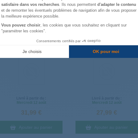
satisfaire dans vos recherches
. Ils nous permettent
d'adapter le contenu
Axeptio consent
et de remonter les éventuels problèmes de navigation afin de vous proposer
lus remplacées
la meilleure expérience possible.
Vous pouvez choisir
, les cookies que vous souhaitez en cliquant sur
"paramétrer les cookies".
Aide en visio offerte
Aide en visio offerte
Consentements certifiés par
Corps avant aspirateur VK135
Corps avant aspirateur VK130
Mondo 00805366
VK131 Mondo 00805353
Je choisis
OK pour moi
Livré à partir du :
Livré à partir du :
Mercredi
12 août
Mercredi
12 août
31,99 €
27,99 €
Ajouter au panier
Ajouter au panier