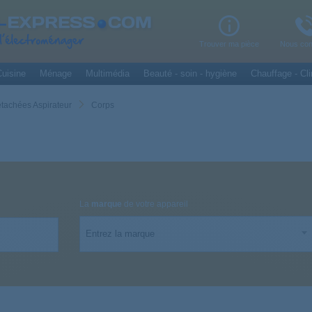
Trouver ma pièce
Nous con
uisine
Ménage
Multimédia
Beauté - soin - hygiène
Chauffage - Cli
étachées Aspirateur
Corps
La
marque
de votre appareil
Entrez la marque