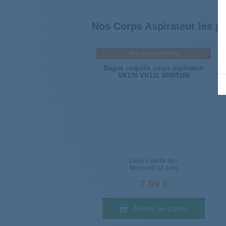
Nos Corps Aspirateur les p
Aide en visio offerte
Bague coquille corps aspirateur
VK130 VK131 00805186
Livré à partir du :
Mercredi
12 août
7,99 €
Ajouter au panier