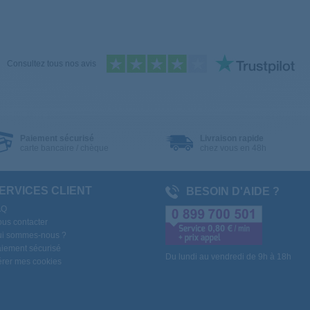
Consultez tous nos avis
Paiement sécurisé
Livraison rapide
carte bancaire / chèque
chez vous en 48h
ERVICES CLIENT
BESOIN D'AIDE ?
AQ
us contacter
i sommes-nous ?
iement sécurisé
Du lundi au vendredi de 9h à 18h
rer mes cookies