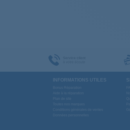
Service client
à votre écoute
INFORMATIONS UTILES
S
Bonus Réparation
F
Aide à la réparation
No
Plan de site
Qu
Toutes nos marques
Pa
Conditions générales de ventes
Gé
Données personnelles