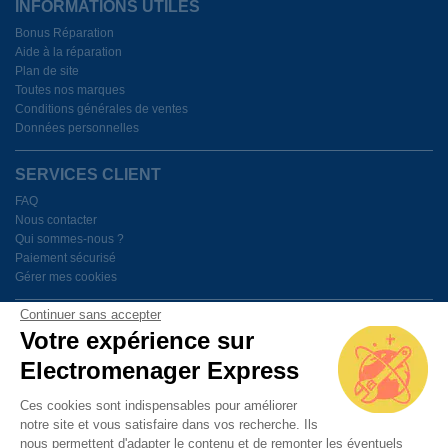
INFORMATIONS UTILES
Bonus Réparation
Aide à la réparation
Plan de site
Toutes nos marques
Conditions générales de ventes
Données personnelles
SERVICES CLIENT
FAQ
Nous contacter
Qui sommes-nous ?
Paiement sécurisé
Gérer mes cookies
Continuer sans accepter
BESOIN D'AIDE ?
Votre expérience sur
Electromenager Express
Du lundi au vendredi de 9h à 18h
Ces cookies sont indispensables pour améliorer
notre site et vous satisfaire dans vos recherche. Ils
PAIEMENT SÉCURISÉ
nous permettent d'adapter le contenu et de remonter les éventuels