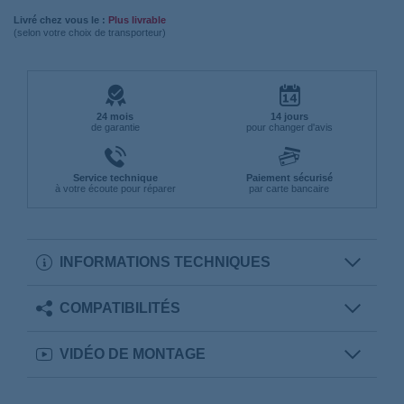
Livré chez vous le :
Plus livrable
(selon votre choix de transporteur)
24 mois
14 jours
de garantie
pour changer d'avis
Service technique
Paiement sécurisé
à votre écoute pour réparer
par carte bancaire
INFORMATIONS TECHNIQUES
COMPATIBILITÉS
VIDÉO DE MONTAGE