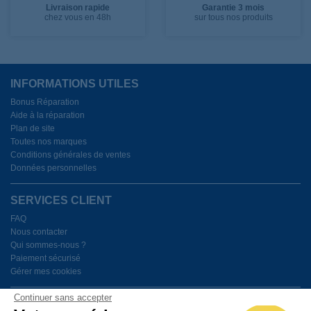
Livraison rapide
Garantie 3 mois
chez vous en 48h
sur tous nos produits
INFORMATIONS UTILES
Bonus Réparation
Aide à la réparation
Plan de site
Toutes nos marques
Conditions générales de ventes
Données personnelles
SERVICES CLIENT
FAQ
Nous contacter
Qui sommes-nous ?
Paiement sécurisé
Gérer mes cookies
Continuer sans accepter
BESOIN D'AIDE ?