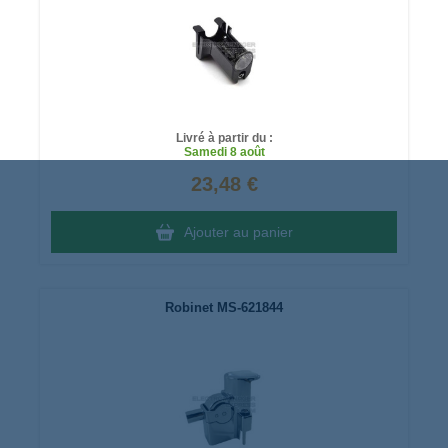
Livré à partir du :
Samedi
8 août
23,48 €
Ajouter au panier
Robinet MS-621844