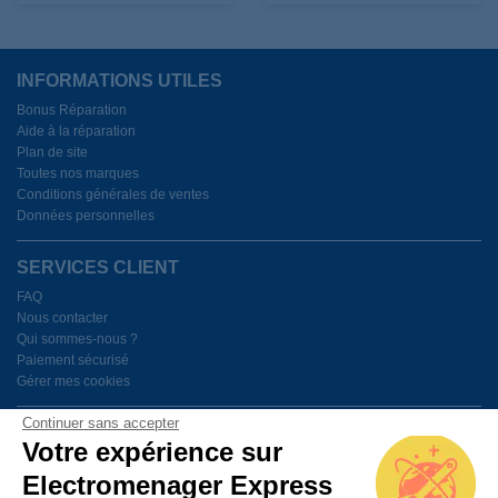
INFORMATIONS UTILES
Bonus Réparation
Aide à la réparation
Plan de site
Toutes nos marques
Conditions générales de ventes
Données personnelles
SERVICES CLIENT
FAQ
Nous contacter
Qui sommes-nous ?
Paiement sécurisé
Gérer mes cookies
Continuer sans accepter
BESOIN D'AIDE ?
Votre expérience sur
Electromenager Express