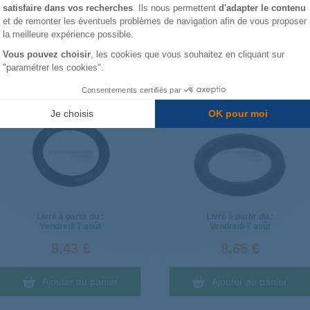
satisfaire dans vos recherches
. Ils nous permettent
d'adapter le contenu
Axeptio consent
et de remonter les éventuels problèmes de navigation afin de vous proposer
la meilleure expérience possible.
es plus remplacées
Vous pouvez choisir
, les cookies que vous souhaitez en cliquant sur
"paramétrer les cookies".
JOINT POUR POIGNÉE DE
Joint 996500026126
Consentements certifiés par
TIREUSE À BIÈRE PHILIPS
996500026122
Je choisis
OK pour moi
Livré à partir du :
Livré à partir du :
Vendredi
7 août
Vendredi
7 août
5,43 €
8,65 €
Ajouter au panier
Ajouter au panier