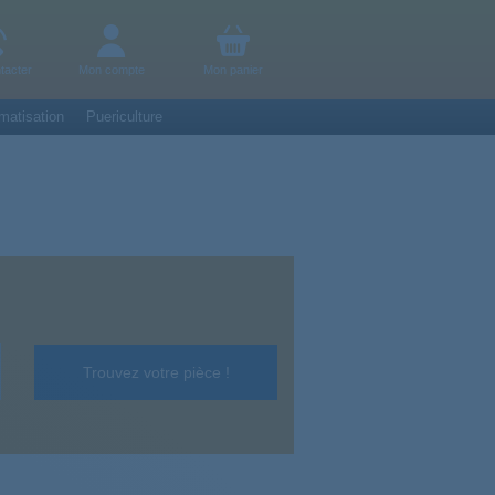
tacter
Mon compte
Mon panier
matisation
Puericulture
Trouvez votre pièce !