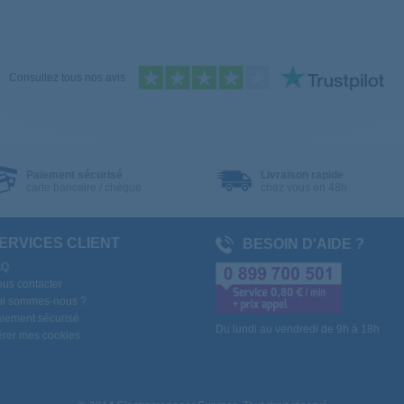
Consultez tous nos avis
Paiement sécurisé
Livraison rapide
carte bancaire / chèque
chez vous en 48h
ERVICES CLIENT
BESOIN D'AIDE ?
AQ
us contacter
i sommes-nous ?
iement sécurisé
Du lundi au vendredi de 9h à 18h
rer mes cookies