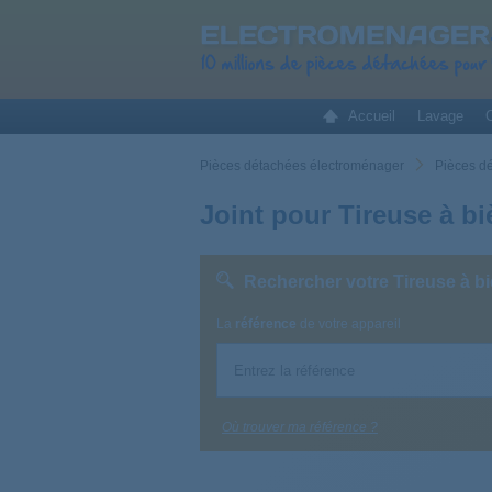
Accueil
Lavage
C
Pièces détachées électroménager
Pièces d
Joint pour Tireuse à bi
Rechercher votre Tireuse à bi
La
référence
de votre appareil
Où trouver ma référence ?