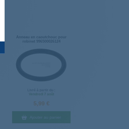
Anneau en caoutchouc pour
robinet 996500026124
Livré à partir du :
Vendredi
7 août
5,99 €
Ajouter au panier