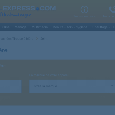
Trouver ma pièce
Nous con
uisine
Ménage
Multimédia
Beauté - soin - hygiène
Chauffage - Cli
étachées Tireuse à bière
Joint
ère
ère
La
marque
de votre appareil
Entrez la marque