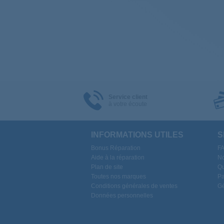
Service client
à votre écoute
INFORMATIONS UTILES
S
Bonus Réparation
F
Aide à la réparation
No
Plan de site
Qu
Toutes nos marques
Pa
Conditions générales de ventes
Gé
Données personnelles