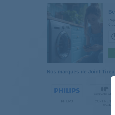
Be
Rép
étap
Nos marques de Joint Tireu
PHILIPS
CONTINENTA
EDISON