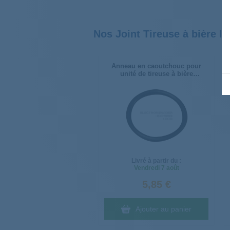
Nos Joint Tireuse à bière l
Anneau en caoutchouc pour
unité de tireuse à bière
996500032659
Livré à partir du :
Vendredi
7 août
5,85 €
Ajouter au panier