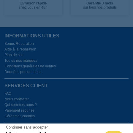
Livraison rapide
Garantie 3 mois
chez vous en 48h
sur tous nos produits
INFORMATIONS UTILES
Bonus Réparation
Aide à la réparation
Plan de site
Toutes nos marques
Conditions générales de ventes
Données personnelles
SERVICES CLIENT
FAQ
Nous contacter
Qui sommes-nous ?
Paiement sécurisé
Gérer mes cookies
Continuer sans accepter
BESOIN D'AIDE ?