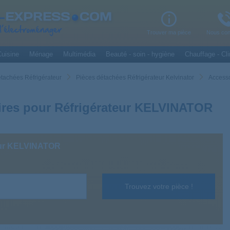
Trouver ma pièce
Nous con
uisine
Ménage
Multimédia
Beauté - soin - hygiène
Chauffage - Cli
étachées Réfrigérateur
Pièces détachées Réfrigérateur Kelvinator
Accesso
res pour Réfrigérateur KELVINATOR
eur KELVINATOR
Trouvez votre pièce !