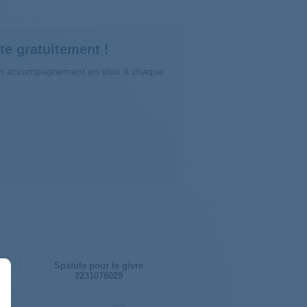
te gratuitement !
’un accompagnement en visio à chaque
Spatule pour le givre
2231078029