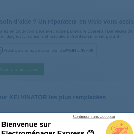
soin d’aide ? Un réparateur en visio vous assis
arez en toute confiance avec notre partenaire Spareka ! Bénéficiez d
e : diagnostic, conseils et résolution.
Profitez-en, c’est gratuit
!
Prochain créneau disponible :
DEMAIN
à
09H00
Prendre rendez-vous
teur KELVINATOR les plus remplacées
Clayette couvercle de bac à
Clayette couvercle de bac à
Continuer sans accepter
légumes en verre 2249088127
légumes en verre 2249076080
Bienvenue sur
Electroménager Express 😊