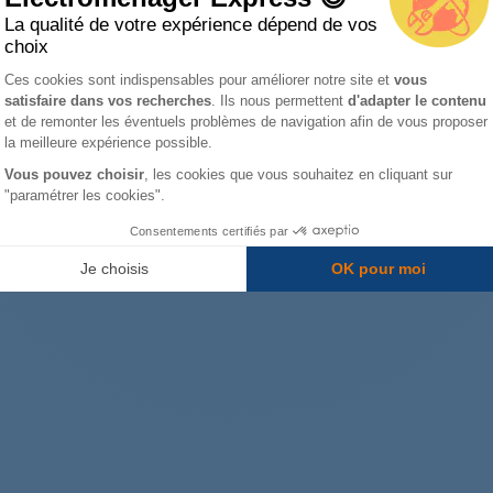
La qualité de votre expérience dépend de vos
choix
Plateforme de Gestion du Consentemen
Ces cookies sont indispensables pour améliorer notre site et
vous
satisfaire dans vos recherches
. Ils nous permettent
d'adapter le contenu
Axeptio consent
et de remonter les éventuels problèmes de navigation afin de vous proposer
Livré à partir du :
Livré à partir du :
la meilleure expérience possible.
Mercredi
12 août
Mercredi
12 août
Vous pouvez choisir
, les cookies que vous souhaitez en cliquant sur
33,40 €
37,25 €
"paramétrer les cookies".
Consentements certifiés par
Ajouter au panier
Ajouter au panier
Je choisis
OK pour moi