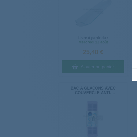
Livré à partir du :
Mercredi
12 août
25,48 €
Ajouter au panier
BAC À GLAÇONS AVEC
COUVERCLE ANTI-
DÉBORDEMENT_D F UK I NL TR
484000008554