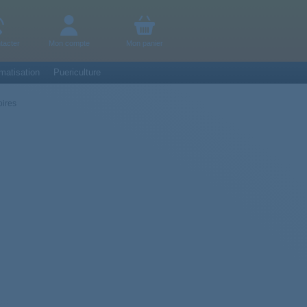
tacter
Mon compte
Mon panier
matisation
Puericulture
ires