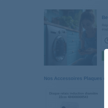
Be
Rép
étap
Nos Accessoires Plaques d
Disque relais induction diamètre
22cm 484000008543