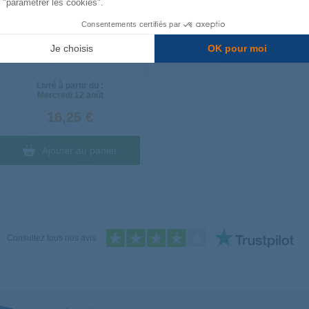
"paramétrer les cookies".
Consentements certifiés par
Je choisis
OK pour moi
Livré à partir du :
Mercredi
12 août
16,25 €
Ajouter au panier
Consultez tous nos avis