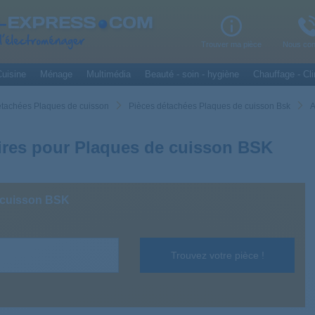
Trouver ma pièce
Nous con
uisine
Ménage
Multimédia
Beauté - soin - hygiène
Chauffage - Cli
étachées Plaques de cuisson
Pièces détachées Plaques de cuisson Bsk
A
res pour Plaques de cuisson BSK
 cuisson BSK
Trouvez votre pièce !