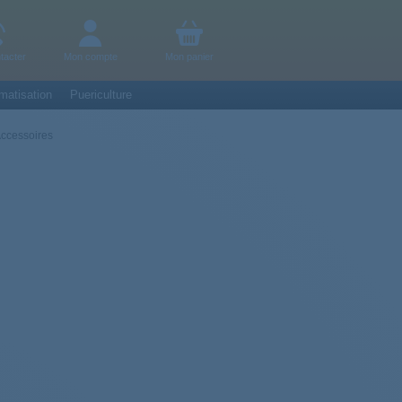
tacter
Mon compte
Mon panier
matisation
Puericulture
ccessoires