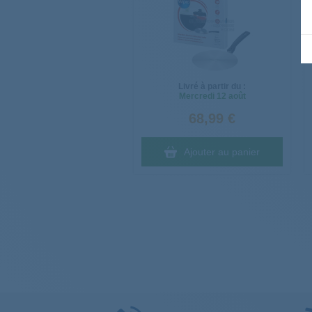
Livré à partir du :
Mercredi
12 août
68,99 €
Ajouter au panier