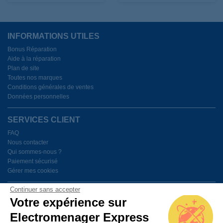
INFORMATIONS UTILES
Bonus Réparation
Aide à la réparation
Plan de site
Toutes nos marques
Conditions générales de ventes
Données personnelles
SERVICES CLIENT
FAQ
Nous contacter
Qui sommes-nous ?
Paiement sécurisé
Gérer mes cookies
Continuer sans accepter
BESOIN D'AIDE ?
Votre expérience sur
Electromenager Express