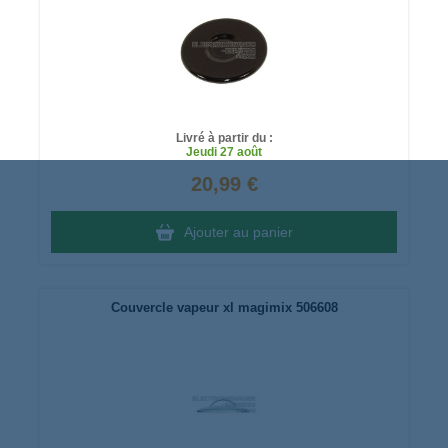
Livré à partir du :
Jeudi
27 août
20,99 €
Ajouter au panier
Couvercle vapeur xl magimix 506608