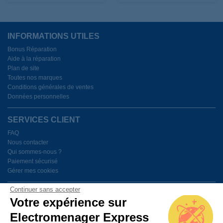
INFORMATIONS UTILES
Bonus Réparation
Aide à la réparation
Plan de site
Toutes nos marques
Conditions générales de ventes
Données personnelles
SERVICES CLIENT
FAQ
Nous contacter
Qui sommes-nous ?
Paiement sécurisé
Gérer mes cookies
Continuer sans accepter
BESOIN D'AIDE ?
Votre expérience sur
Electromenager Express