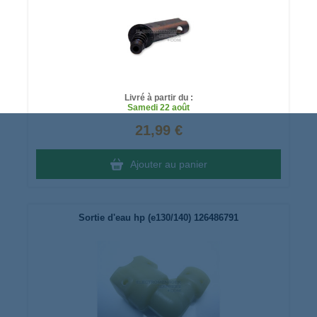
Livré à partir du :
Samedi
22 août
21,99 €
Ajouter au panier
Sortie d'eau hp (e130/140) 126486791