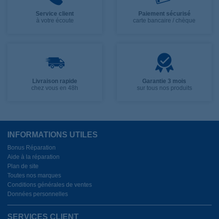
Service client
Paiement sécurisé
à votre écoute
carte bancaire / chèque
Livraison rapide
Garantie 3 mois
chez vous en 48h
sur tous nos produits
INFORMATIONS UTILES
Bonus Réparation
Aide à la réparation
Plan de site
Toutes nos marques
Conditions générales de ventes
Données personnelles
SERVICES CLIENT