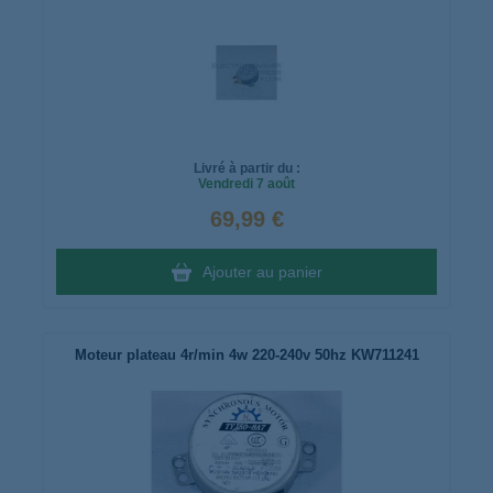
Livré à partir du :
Vendredi
7 août
69,99 €
Ajouter au panier
Moteur plateau 4r/min 4w 220-240v 50hz KW711241