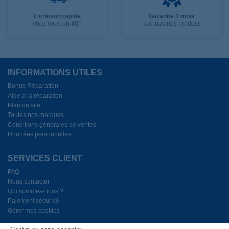
Livraison rapide
Garantie 3 mois
chez vous en 48h
sur tous nos produits
INFORMATIONS UTILES
Bonus Réparation
Aide à la réparation
Plan de site
Toutes nos marques
Conditions générales de ventes
Données personnelles
SERVICES CLIENT
FAQ
Nous contacter
Qui sommes-nous ?
Paiement sécurisé
Gérer mes cookies