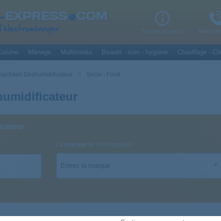
Trouver ma pièce
Nous con
uisine
Ménage
Multimédia
Beauté - soin - hygiène
Chauffage - Cli
étachées Déshumidificateur
Socle - Fond
umidificateur
cateur
La
marque
de votre appareil
Entrez la marque