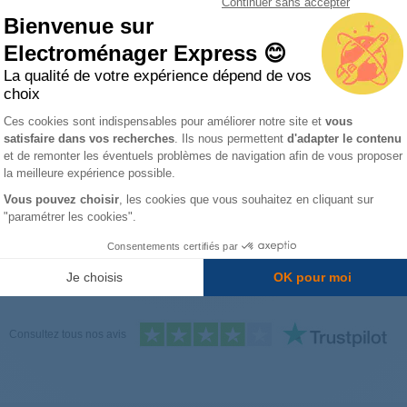
Continuer sans accepter
Bienvenue sur
soin d’aide ? Un réparateur en visio vous assis
Electroménager Express 😊
arez en toute confiance avec notre partenaire Spareka ! Bénéficiez d
La qualité de votre expérience dépend de vos
e : diagnostic, conseils et résolution.
Profitez-en, c’est gratuit
!
choix
Plateforme de Gestion du Consentemen
Ces cookies sont indispensables pour améliorer notre site et
vous
Prochain créneau disponible :
AUJOURD'HUI
à
09H00
satisfaire dans vos recherches
. Ils nous permettent
d'adapter le contenu
Axeptio consent
et de remonter les éventuels problèmes de navigation afin de vous proposer
la meilleure expérience possible.
Prendre rendez-vous
Vous pouvez choisir
, les cookies que vous souhaitez en cliquant sur
"paramétrer les cookies".
Consentements certifiés par
nd Déshumidificateur
Je choisis
OK pour moi
Consultez tous nos avis