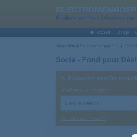
Accueil
Lavage
C
Pièces détachées électroménager
Pièces d
Socle - Fond pour Désh
Rechercher votre Déshumidifi
La
référence
de votre appareil
Où trouver ma référence ?