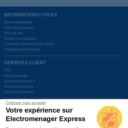
INFORMATIONS UTILES
Bonus Réparation
Aide à la réparation
Plan de site
Toutes nos marques
Conditions générales de ventes
Données personnelles
SERVICES CLIENT
FAQ
Nous contacter
Qui sommes-nous ?
Paiement sécurisé
Gérer mes cookies
Continuer sans accepter
BESOIN D'AIDE ?
Votre expérience sur
Electromenager Express
Du lundi au vendredi de 9h à 18h