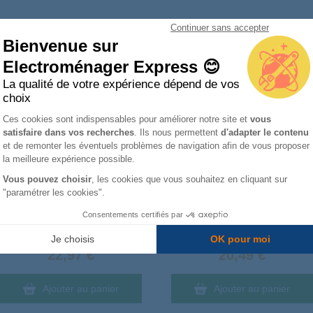
Continuer sans accepter
et expresso / Machine à café les plus remplacé
Bienvenue sur
Electroménager Express 😊
Aide en visio offerte
La qualité de votre expérience dépend de vos
Percolateur avec filtre pour 2
Tablette de repose tasse MS-
choix
tasses 5513200369
0054819
Plateforme de Gestion du Consentemen
Ces cookies sont indispensables pour améliorer notre site et
vous
satisfaire dans vos recherches
. Ils nous permettent
d'adapter le contenu
Axeptio consent
et de remonter les éventuels problèmes de navigation afin de vous proposer
la meilleure expérience possible.
Vous pouvez choisir
, les cookies que vous souhaitez en cliquant sur
"paramétrer les cookies".
Consentements certifiés par
Livré à partir du :
Livré à partir du :
Mercredi
12 août
Mercredi
12 août
Je choisis
OK pour moi
22,97 €
20,49 €
Ajouter au panier
Ajouter au panier