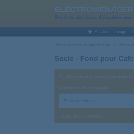
Accueil
Lavage
C
Pièces détachées électroménager
Pièces dé
Socle - Fond pour Cafet
Rechercher votre Cafetière et
La
référence
de votre appareil
Où trouver ma référence ?