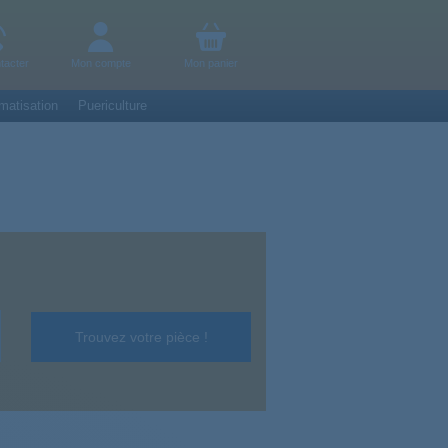
tacter
Mon compte
Mon panier
matisation
Puericulture
Trouvez votre pièce !