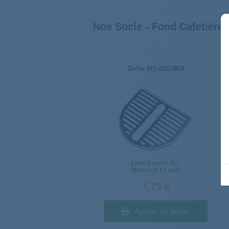
Nos Socle - Fond Cafetière 
Grille MS-0067869
Livré à partir du :
Mercredi
12 août
7,73 €
Ajouter au panier