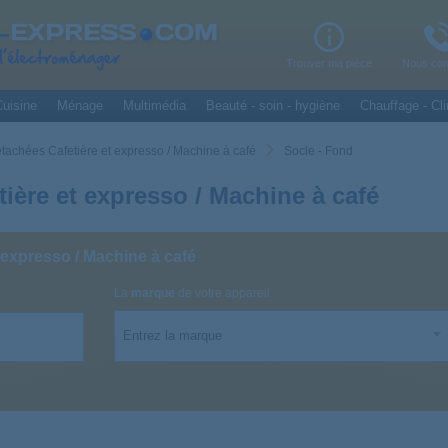
Trouver ma pièce
Nous con
uisine
Ménage
Multimédia
Beauté - soin - hygiène
Chauffage - Cli
tachées Cafetière et expresso / Machine à café
Socle - Fond
ière et expresso / Machine à café
 expresso / Machine à café
La
marque
de votre appareil
Entrez la marque