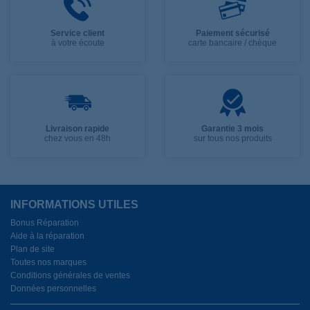
Service client
Paiement sécurisé
à votre écoute
carte bancaire / chèque
Livraison rapide
Garantie 3 mois
chez vous en 48h
sur tous nos produits
INFORMATIONS UTILES
Bonus Réparation
Aide à la réparation
Plan de site
Toutes nos marques
Conditions générales de ventes
Données personnelles