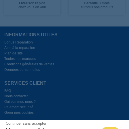
Livraison rapide
Garantie 3 mois
chez vous en 48h
sur tous nos produits
INFORMATIONS UTILES
Bonus Réparation
Aide à la réparation
Plan de site
Toutes nos marques
Conditions générales de ventes
Données personnelles
SERVICES CLIENT
FAQ
Nous contacter
Qui sommes-nous ?
Paiement sécurisé
Gérer mes cookies
Continuer sans accepter
BESOIN D'AIDE ?