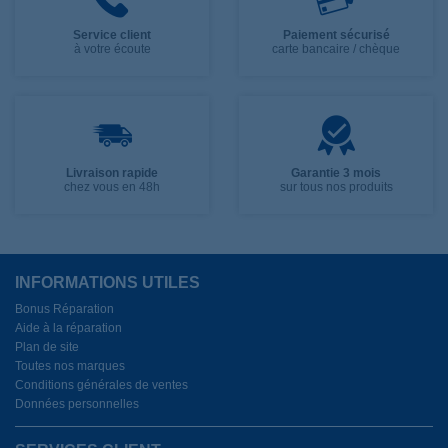
Service client
Paiement sécurisé
à votre écoute
carte bancaire / chèque
Livraison rapide
Garantie 3 mois
chez vous en 48h
sur tous nos produits
INFORMATIONS UTILES
Bonus Réparation
Aide à la réparation
Plan de site
Toutes nos marques
Conditions générales de ventes
Données personnelles