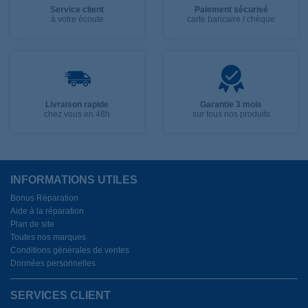
Service client
Paiement sécurisé
à votre écoute
carte bancaire / chèque
Livraison rapide
Garantie 3 mois
chez vous en 48h
sur tous nos produits
INFORMATIONS UTILES
Bonus Réparation
Aide à la réparation
Plan de site
Toutes nos marques
Conditions générales de ventes
Données personnelles
SERVICES CLIENT