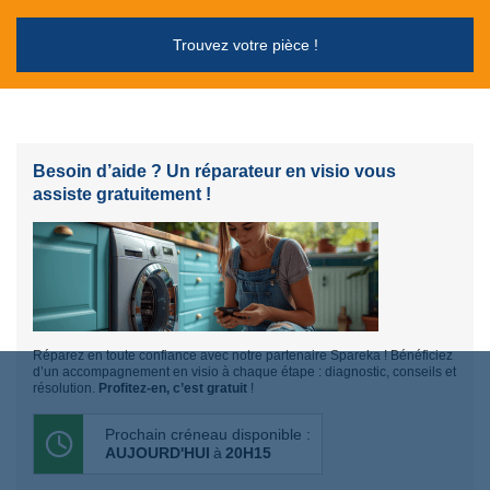
Trouvez votre pièce !
Besoin d’aide ? Un réparateur en visio vous
assiste gratuitement !
Réparez en toute confiance avec notre partenaire Spareka ! Bénéficiez
d’un accompagnement en visio à chaque étape : diagnostic, conseils et
résolution.
Profitez-en, c’est gratuit
!
Prochain créneau disponible :
AUJOURD'HUI
à
20H15