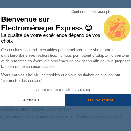
Continuer sans accepter
Bienvenue sur
otre appareil :
Electroménager Express 😊
La marque de votre appareil
La qualité de votre expérience dépend de vos
choix
Plateforme de Gestion du Consentemen
Ces cookies sont indispensables pour améliorer notre site et
vous
satisfaire dans vos recherches
. Ils nous permettent
d'adapter le contenu
Axeptio consent
et de remonter les éventuels problèmes de navigation afin de vous proposer
la meilleure expérience possible.
érie
Marque
Ty
Vous pouvez choisir
, les cookies que vous souhaitez en cliquant sur
"paramétrer les cookies".
Ce
04457
CALOR
Fe
Consentements certifiés par
Je choisis
OK pour moi
pte sur plusieurs appareils. Vérifiez bien que la référence de votre Centrale vape
 recherche la
pièce détachée Electroménager
.
entrale vapeur - Fer à repasser de Semelle Fer
n'hésitez pas à nous contacter !