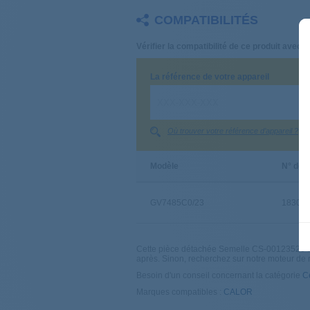
COMPATIBILITÉS
Vérifier la compatibilité de ce produit avec v
La référence de votre appareil
Où trouver votre référence d’appareil ?
Modèle
N° de s
GV7485C0/23
18300
Cette pièce détachée Semelle CS-00123520 s’ada
après. Sinon, recherchez sur notre moteur de
Besoin d'un conseil concernant la catégorie
C
Marques compatibles :
CALOR