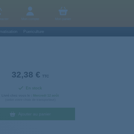
tacter
Mon compte
Mon panier
matisation
Puericulture
32,38 €
TTC
En stock
Livré chez vous le :
Mercredi
12 août
(selon votre choix de transporteur)
Ajouter au panier