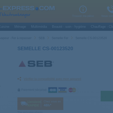
Trouver ma pièce
Nous con
uisine
Ménage
Multimédia
Beauté - soin - hygiène
Chauffage - Cli
vapeur - Fer à repasser
SEB
Semelle Fer
Semelle CS-00123520
SEMELLE CS-00123520
Vérifier la compatibilité avec mon appareil
Paiement sécurisé
Chez vous en
Livraison
48h*
RAPIDE
*Pour une livraison colissimo