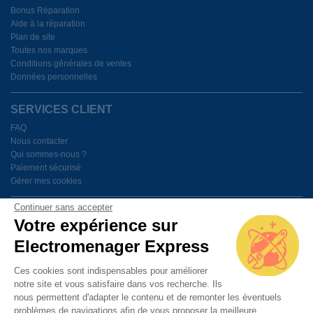
Bonus Réparation
Aide à la réparation
Plan de site
Toutes nos marques
Conditions générales de ventes
Données personnelles
SERVICES CLIENT
FAQ
Nous contacter
Qui sommes-nous ?
Paiement sécurisé
Gérer mes cookies
Continuer sans accepter
BESOIN D'AIDE ?
Votre expérience sur
Electromenager Express
Du lundi au vendredi de 9h à 18h
Ces cookies sont indispensables pour améliorer
notre site et vous satisfaire dans vos recherche. Ils
PAIEMENT SÉCURISÉ
nous permettent d'adapter le contenu et de remonter les éventuels
problèmes de navigations afin de vous proposer la meilleure