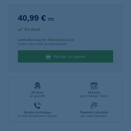
40,99 €
TTC
En stock
Livré chez vous le :
Mercredi
12 août
(selon votre choix de transporteur)
Ajouter au panier
24 mois
14 jours
de garantie
pour changer d'avis
Service technique
Paiement sécurisé
à votre écoute pour réparer
par carte bancaire