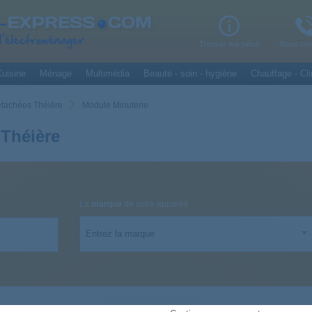
Trouver ma pièce
Nous con
uisine
Ménage
Multimédia
Beauté - soin - hygiène
Chauffage - Cli
étachées Théière
Module Minuterie
 Théière
La
marque
de votre appareil
Entrez la marque