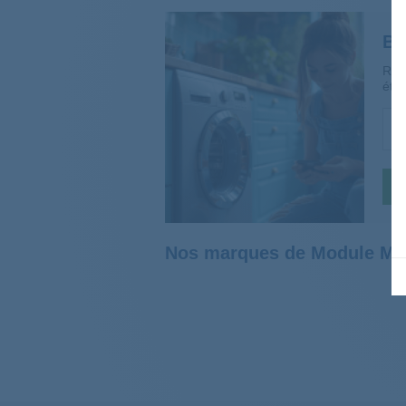
Be
Rép
étap
Nos marques de Module Min