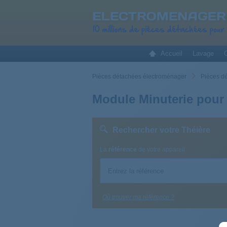
Accueil
Lavage
C
Pièces détachées électroménager
Pièces d
Module Minuterie pour
Rechercher votre Théière
La
référence
de votre appareil
Où trouver ma référence ?