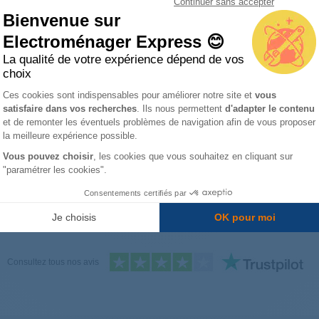
Continuer sans accepter
Bienvenue sur
soin d’aide ? Un réparateur en visio vous assis
Electroménager Express 😊
arez en toute confiance avec notre partenaire Spareka ! Bénéficiez d
La qualité de votre expérience dépend de vos
e : diagnostic, conseils et résolution.
Profitez-en, c’est gratuit
!
choix
Plateforme de Gestion du Consentemen
Ces cookies sont indispensables pour améliorer notre site et
vous
Prochain créneau disponible :
AUJOURD'HUI
à
09H00
satisfaire dans vos recherches
. Ils nous permettent
d'adapter le contenu
Axeptio consent
et de remonter les éventuels problèmes de navigation afin de vous proposer
la meilleure expérience possible.
Prendre rendez-vous
Vous pouvez choisir
, les cookies que vous souhaitez en cliquant sur
"paramétrer les cookies".
Consentements certifiés par
uterie Théière
Je choisis
OK pour moi
Consultez tous nos avis