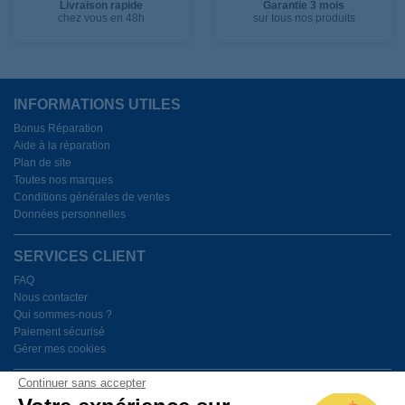
Livraison rapide
Garantie 3 mois
chez vous en 48h
sur tous nos produits
INFORMATIONS UTILES
Bonus Réparation
Aide à la réparation
Plan de site
Toutes nos marques
Conditions générales de ventes
Données personnelles
SERVICES CLIENT
FAQ
Nous contacter
Qui sommes-nous ?
Paiement sécurisé
Gérer mes cookies
Continuer sans accepter
BESOIN D'AIDE ?