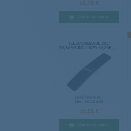
12,76 €
Ajouter au panier
TELECOMMANDE,2017
TV,SAMSUNG,14KEY,3V,ZAF_RUB
BN59-01274A
Livré à partir du :
Mercredi
12 août
55,91 €
Ajouter au panier