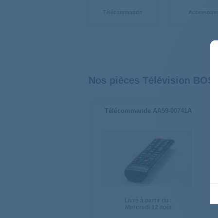
Télécommande
Accessoire
Nos pièces Télévision BOS
Télécommande AA59-00741A
Livré à partir du :
Mercredi
12 août