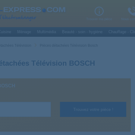
Trouver ma pièce
Nous con
uisine
Ménage
Multimédia
Beauté - soin - hygiène
Chauffage - Cli
étachées Télévision
Pièces détachées Télévision Bosch
étachées Télévision BOSCH
 BOSCH
Trouvez votre pièce !