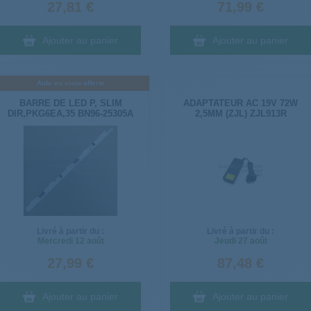
27,81 €
71,99 €
Ajouter au panier
Ajouter au panier
Aide en visio offerte
BARRE DE LED P, SLIM
ADAPTATEUR AC 19V 72W
DIR,PKG6EA,35 BN96-25305A
2,5MM (ZJL) ZJL913R
Livré à partir du :
Livré à partir du :
Mercredi
12 août
Jeudi
27 août
27,99 €
87,48 €
Ajouter au panier
Ajouter au panier