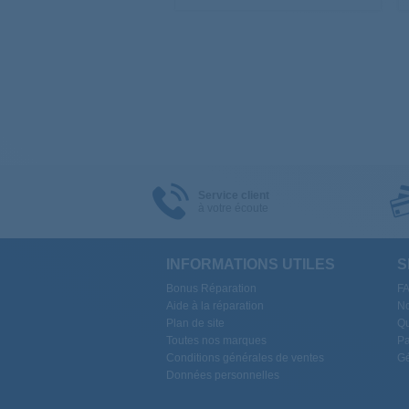
Service client
à votre écoute
INFORMATIONS UTILES
S
Bonus Réparation
F
Aide à la réparation
No
Plan de site
Qu
Toutes nos marques
Pa
Conditions générales de ventes
Gé
Données personnelles