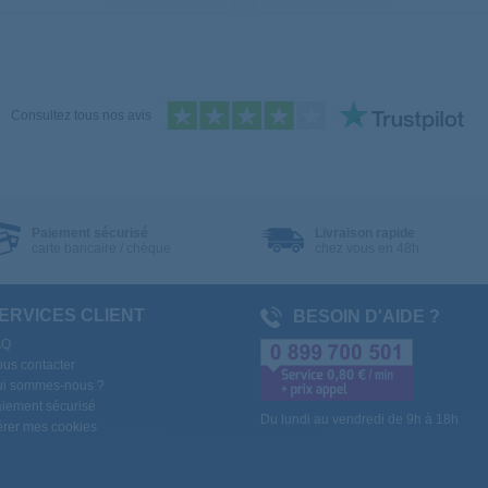
Consultez tous nos avis
Paiement sécurisé
Livraison rapide
carte bancaire / chèque
chez vous en 48h
ERVICES CLIENT
BESOIN D'AIDE ?
AQ
us contacter
i sommes-nous ?
iement sécurisé
Du lundi au vendredi de 9h à 18h
rer mes cookies