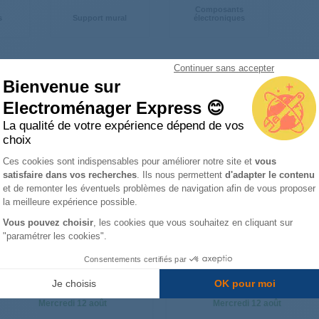
Composants
s
Support mural
électroniques
Continuer sans accepter
Bienvenue sur
Electroménager Express 😊
CH les plus remplacées
La qualité de votre expérience dépend de vos
choix
Plateforme de Gestion du Consentemen
Ces cookies sont indispensables pour améliorer notre site et
vous
Télécommande AKB74115502
Adaptateur de secteur 19vdc-
2,1a EAY63190004
satisfaire dans vos recherches
. Ils nous permettent
d'adapter le contenu
Axeptio consent
et de remonter les éventuels problèmes de navigation afin de vous proposer
la meilleure expérience possible.
Vous pouvez choisir
, les cookies que vous souhaitez en cliquant sur
"paramétrer les cookies".
Consentements certifiés par
Je choisis
OK pour moi
Livré à partir du :
Livré à partir du :
Mercredi
12 août
Mercredi
12 août