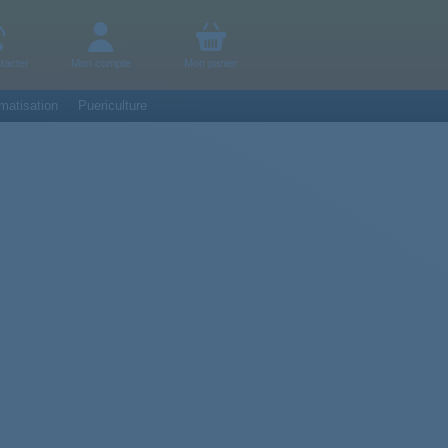
tacter
Mon compte
Mon panier
matisation
Puericulture