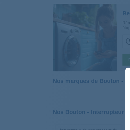
Be
Rép
étap
Nos marques de Bouton - In
Nos Bouton - Interrupteur S