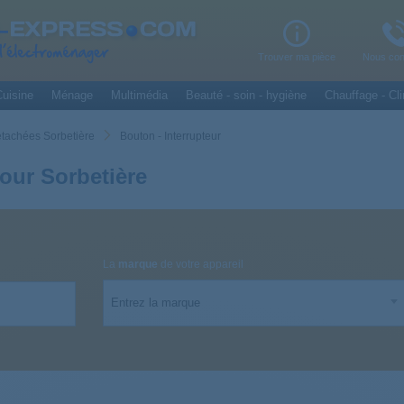
Trouver ma pièce
Nous con
uisine
Ménage
Multimédia
Beauté - soin - hygiène
Chauffage - Cli
étachées Sorbetière
Bouton - Interrupteur
pour Sorbetière
La
marque
de votre appareil
Entrez la marque