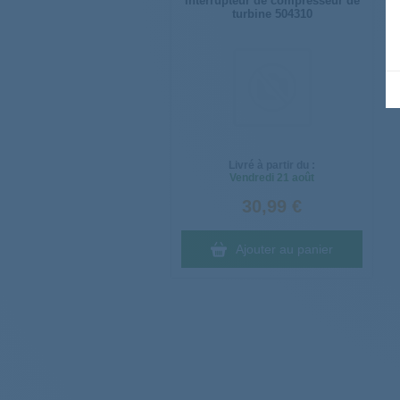
Interrupteur de compresseur de
turbine 504310
Livré à partir du :
Vendredi
21 août
30,99 €
Ajouter au panier