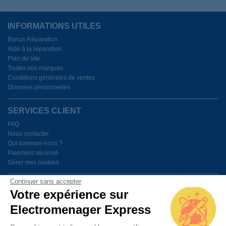
INFORMATIONS UTILES
Bonus Réparation
Aide à la réparation
Plan de site
Toutes nos marques
Conditions générales de ventes
Données personnelles
SERVICES CLIENT
FAQ
Nous contacter
Qui sommes-nous ?
Paiement sécurisé
Gérer mes cookies
Continuer sans accepter
BESOIN D'AIDE ?
Votre expérience sur
Electromenager Express
Du lundi au vendredi de 9h à 18h