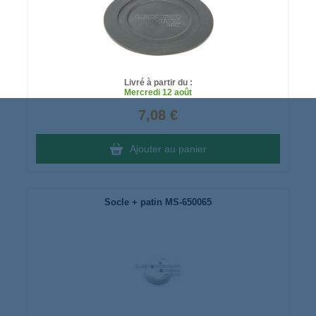
Livré à partir du :
Mercredi
12 août
7,08 €
Ajouter au panier
Socle + patin MS-650065