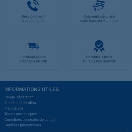
Service client
Paiement sécurisé
à votre écoute
carte bancaire / chèque
Livraison rapide
Garantie 3 mois
chez vous en 48h
sur tous nos produits
INFORMATIONS UTILES
Bonus Réparation
Aide à la réparation
Plan de site
Toutes nos marques
Conditions générales de ventes
Données personnelles