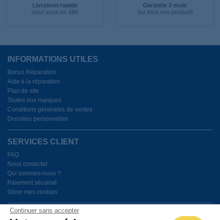
Livraison rapide
Garantie 3 mois
chez vous en 48h
sur tous nos produits
INFORMATIONS UTILES
Bonus Réparation
Aide à la réparation
Plan de site
Toutes nos marques
Conditions générales de ventes
Données personnelles
SERVICES CLIENT
FAQ
Nous contacter
Qui sommes-nous ?
Paiement sécurisé
Gérer mes cookies
Continuer sans accepter
BESOIN D'AIDE ?