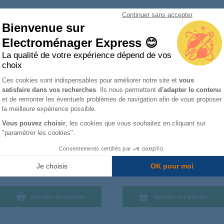
Continuer sans accepter
lus remplacées
Bienvenue sur
Electroménager Express 😊
La qualité de votre expérience dépend de vos
Pinces 1 2 ronde courts 200 mm
Pince à denuder avec coupe-fil
choix
195a.20cpe 195A.20CPE
194a.17cpe 194A.17CPE
Plateforme de Gestion du Consentemen
Ces cookies sont indispensables pour améliorer notre site et
vous
satisfaire dans vos recherches
. Ils nous permettent
d'adapter le contenu
Axeptio consent
et de remonter les éventuels problèmes de navigation afin de vous proposer
la meilleure expérience possible.
Vous pouvez choisir
, les cookies que vous souhaitez en cliquant sur
"paramétrer les cookies".
Consentements certifiés par
Livré à partir du :
Livré à partir du :
Samedi
8 août
Samedi
8 août
Je choisis
OK pour moi
85,99 €
95,99 €
Ajouter au panier
Ajouter au panier