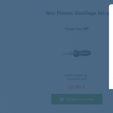
Nos Pinces Outillage les p
Coupe tout 980
Livré à partir du :
Samedi
8 août
60,99 €
Ajouter au panier