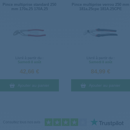
Pince multiprise standard 250
Pince multiprise verrou 250 mm
mm 170a.25 170A.25
181a.25cpe 181A.25CPE
Livré à partir du :
Livré à partir du :
Samedi
8 août
Samedi
8 août
42,66 €
84,99 €
Ajouter au panier
Ajouter au panier
Consultez tous nos avis