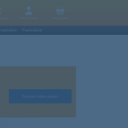
tacter
Mon compte
Mon panier
matisation
Puericulture
Trouvez votre pièce !