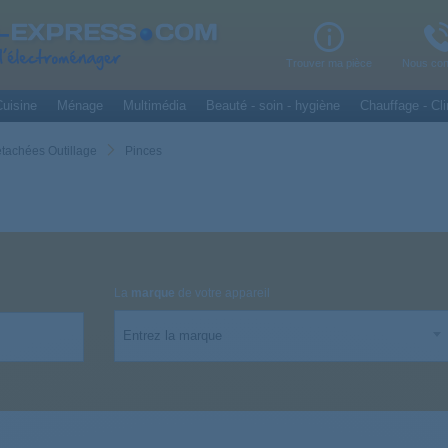
Trouver ma pièce
Nous con
uisine
Ménage
Multimédia
Beauté - soin - hygiène
Chauffage - Cli
étachées Outillage
Pinces
La
marque
de votre appareil
Entrez la marque